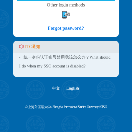
Other login methods
Forgot password?
ITC通知
•
统一身份认证账号禁用我该怎么办？What should
I do when my SSO account is disabled?
中文
English
© 上海外国语大学 / Shanghai International Studies University / SISU