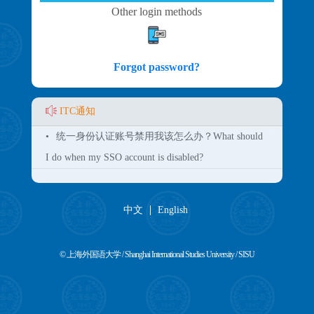
Other login methods
Forgot password?
ITC通知
•
统一身份认证账号禁用我该怎么办？What should
I do when my SSO account is disabled?
中文
English
© 上海外国语大学 / Shanghai International Studies University / SISU